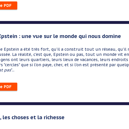
le PDF
 Epstein : une vue sur le monde qui nous domine
que Epstein a été très fort, qu'il a construit tout un réseau, qu'i
ssée. La réalité, c'est que, Epstein ou pas, tout un monde vit en r
 gens ont leurs quartiers, leurs lieux de vacances, leurs endroits
s "cercles" que si l'on paye, cher, et si l'on est présenté par quel
st pas
"...
le PDF
, les choses et la richesse