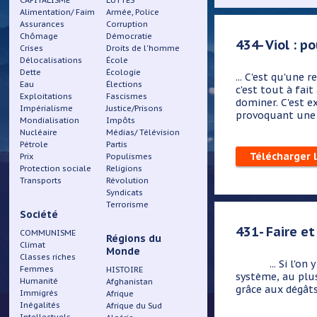
CAPITALISME
LUTTES
Alimentation/ Faim
Armée, Police
Assurances
Corruption
Chômage
Démocratie
434- Viol : p
Crises
Droits de l'homme
Délocalisations
École
Dette
Écologie
...
C'est qu'une re
Eau
Élections
c'est tout à fait
Exploitations
Fascismes
dominer. C'est e
Impérialisme
Justice/Prisons
provoquant une d
Mondialisation
Impôts
Nucléaire
Médias/ Télévision
Pétrole
Partis
Télécharger 
Prix
Populismes
Protection sociale
Religions
Transports
Révolution
Syndicats
Terrorisme
Société
431- Faire et
COMMUNISME
Régions du
Climat
Monde
Classes riches
... Si l'on y ré
Femmes
HISTOIRE
système, au plus 
Humanité
Afghanistan
grâce aux dégâts 
Immigrés
Afrique
Inégalités
Afrique du Sud