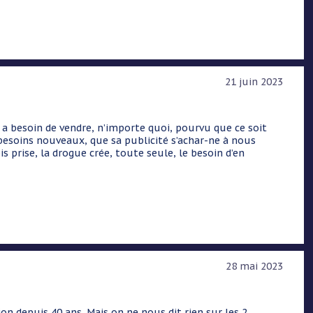
21 juin 2023
 a besoin de vendre, n’importe quoi, pourvu que ce soit
 besoins nouveaux, que sa publicité s’achar-ne à nous
s prise, la drogue crée, toute seule, le besoin d’en
28 mai 2023
n depuis 40 ans. Mais on ne nous dit rien sur les 2