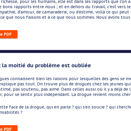
hesse, pour les humains, elle est dans les rapports que l'on a 
e bons rapports entre nous ; et en dehors du travail, c'est vers l
mpathie, d'amour, de camaraderie, ou d'estime, voilà ce qui peut
 ce que nous faisons et à ce que nous sommes. Nous avons tous 
le PDF
: la moitié du problème est oubliée
gues connaissent bien les raisons pour lesquelles des gens se mett
xplique pas tout. On trouve plus de drogués chez les jeunes qui s
stimé, pas soutenu, pas aimé. Dans celles aussi où il y a déjà d
er, pour se sentir plus indépendant. La drogue revient moins ch
ette face de la drogue, qui en parle ? qui s'en soucie ? qui cher
nsabilités ?
le PDF