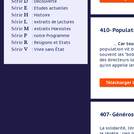
D
: Découverte
Série
E
: Etudes actuelles
Série
H
: Histoire
Série
L
: extraits de Lectures
Série
M
: extraits Marxistes
Série
410- Populati
P
: notre Programme
Série
R
: Religions et Etats
Série
...
Car tou
V
population vit b
: Vivre sans État
Série
souvent les "bob
des directeurs l
qu'on appelle le
Télécharger 
407- Généros
La solidarité, l
le répète : rien