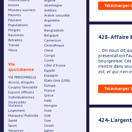
Intellectuels
Algérie
Jeunes
Télécharger 
Allemagne
Mondes ouvriers
Antilles
Pauvres
Arabie saoudite
Paysans
Argentine
Populations
Asie
Progrès
Bangladesh
Racismes
Belgique
428- Affaire
Retraites
Cameroun
Travail
Centrafrique
... On nous dit 
Vieux
Chine
présentation fau
Congo
Corée
bourgeoisie. Ces
Vie
Côte d'Ivoire
n'entre dans leur
quotidienne
Égypte
est, et qui n'en e
Espagne
VIE PERSONNELLE
Etats-Unis (USA)
Alcool, drogues
Europe
Couple/ Sexualité
Télécharger 
France
Espoirs officiels
Grèce
Individualismes
Haïti
Insécurité/
Violence
Hongrie
Logement
Inde
Marques/ Publicité
Irak
424- L'argent
Santé
Iran
Sport
Israël
Vacances
Japon