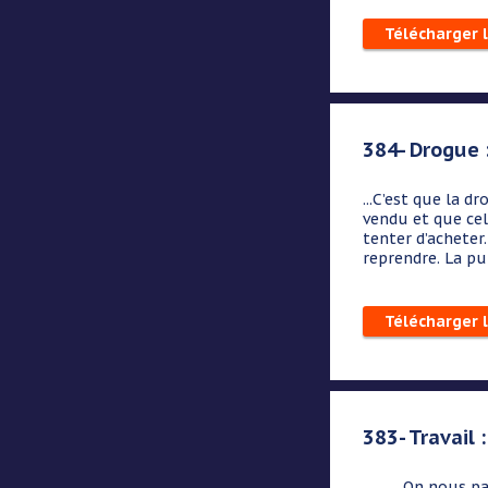
Télécharger 
384- Drogue 
...
C’est que la dr
vendu et que cel
tenter d’acheter
reprendre. La pub
Télécharger 
383- Travail 
... On nous parl