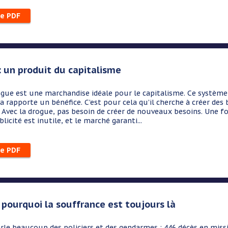
le PDF
: un produit du capitalisme
ogue est une marchandise idéale pour le capitalisme. Ce système
a rapporte un bénéfice. C’est pour cela qu’il cherche à créer des
. Avec la drogue, pas besoin de créer de nouveaux besoins. Une foi
licité est inutile, et le marché garanti...
le PDF
: pourquoi la souffrance est toujours là
e beaucoup des policiers et des gendarmes : 446 décès en missio