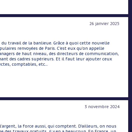
26 janvier 2025
te du travail de la banlieue. Grâce à quoi cette nouvelle
ulaires renvoyées de Paris. C'est eux qu'on appelle
managers de haut niveau, des directeurs de communication,
nant des cadres supérieurs. Et il faut leur ajouter ceux
ctes, comptables, etc...
3 novembre 2024
l'argent, la force aussi, qui comptent. D'ailleurs, on nous
ême des travaux gratuits, il y en a beaucoup. En France, un