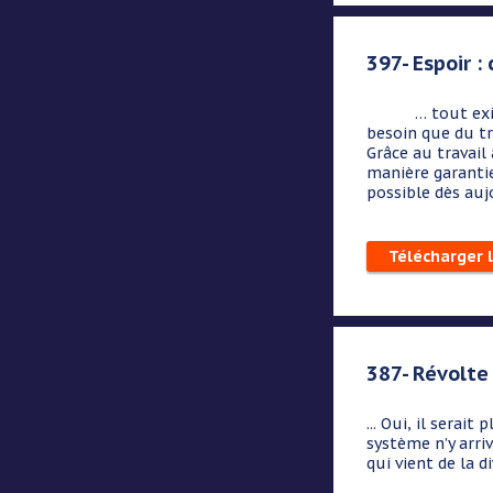
397- Espoir :
… tout existe a
besoin que du tr
Grâce au travail 
manière garantie
possible dès auj
Télécharger 
387- Révolte 
...
Oui, il serait
système n’y arriv
qui vient de la 