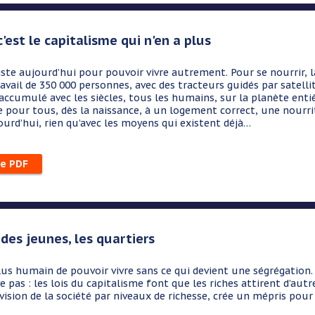
 c'est le capitalisme qui n'en a plus
ujourd’hui pour pouvoir vivre autrement. Pour se nourrir, la F
avail de 350 000 personnes, avec des tracteurs guidés par satellit
accumulé avec les siècles, tous les humains, sur la planète entièr
 pour tous, dès la naissance, à un logement correct, une nourrit
ourd’hui, rien qu’avec les moyens qui existent déjà…
le PDF
des jeunes, les quartiers
 plus humain de pouvoir vivre sans ce qui devient une ségrégation.
e pas : les lois du capitalisme font que les riches attirent d’aut
division de la société par niveaux de richesse, crée un mépris pour