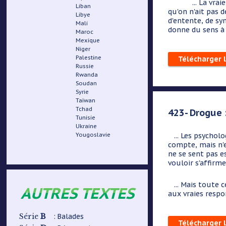
... La vraie ric
Liban
qu'on n'ait pas d
Libye
d'entente, de sy
Mali
donne du sens à
Maroc
Mexique
Niger
Palestine
Télécharger 
Russie
Rwanda
Soudan
Syrie
Taïwan
Tchad
423- Drogue 
Tunisie
Ukraine
Yougoslavie
... Les psycholo
compte, mais n'e
ne se sent pas e
vouloir s'affirm
... Mais toute c
AUTRES TEXTES
aux vraies respo
B
: Balades
Série
Télécharger 