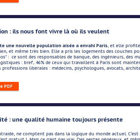
on : ils nous font vivre là où ils veulent
te une nouvelle population aisée a envahi Paris
, et elle profi
ien, et même très bien. Elle a pris les logements des couches pop
os" : ce sont des responsables de banque, des ingénieurs, des 
ogistiques : bref, 46% de ceux qui travaillent à Paris sont mainte
s professions libérales : médecins, psychologues, avocats, archite
le PDF
ité : une qualité humaine toujours présente
'entraide, ne comptent pas dans la logique du monde actuel. C'est 
 n'est gratuit ! Mais ce n'est pas vrai. Des gestes généreux, et m