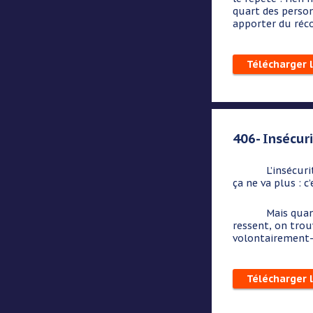
quart des person
apporter du réco
Télécharger 
406- Insécur
L’insécurité : o
ça ne va plus : c
Mais quan
ressent, on trou
volontairement- 
Télécharger 