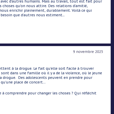
avec d'autres humains. Mais au travail, tout est fait pour
es choses qu'on nous attire. Des relations d'amitié,
 nous enrichir pleinement, durablement. Voilà ce qui
besoin que d'autres nous estiment...
9 novembre 2025
ent à la drogue. Le fait qu'elle soit facile à trouver
ont dans une famille où il y a de la violence, où le jeune
e la drogue. Des adolescents peuvent en prendre pour
er qu'une place de concert…
che à comprendre pour changer les choses ? Qui réfléchit