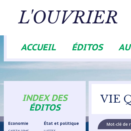
Aller
au
L'OUVRIER
contenu
principal
ACCUEIL
ÉDITOS
AU
Navigation
principale
INDEX DES
VIE 
ÉDITOS
Economie
État et politique