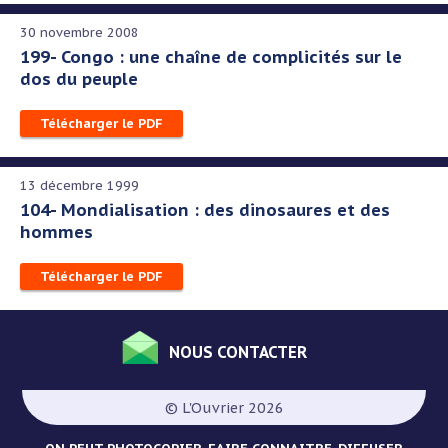
30 novembre 2008
199- Congo : une chaîne de complicités sur le
dos du peuple
Télécharger le PDF
13 décembre 1999
104- Mondialisation : des dinosaures et des
hommes
Télécharger le PDF
NOUS CONTACTER
Menu
Pied
© L'Ouvrier 2026
de
page