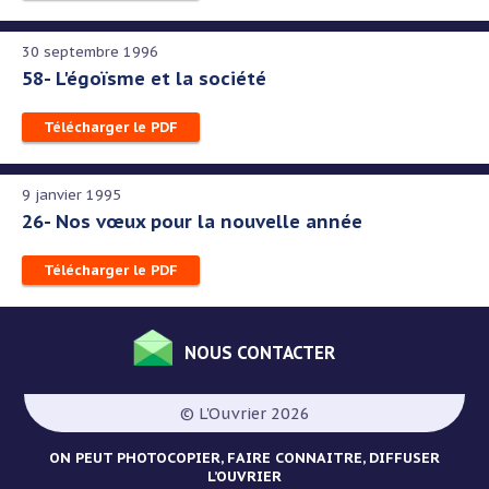
30 septembre 1996
58- L'égoïsme et la société
Télécharger le PDF
9 janvier 1995
26- Nos vœux pour la nouvelle année
Télécharger le PDF
NOUS CONTACTER
Menu
Pied
© L'Ouvrier 2026
de
page
ON PEUT PHOTOCOPIER, FAIRE CONNAITRE, DIFFUSER
L’OUVRIER