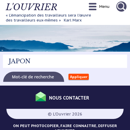
Aller
L'OUVRIER
Menu
au
contenu
« L'émancipation des travailleurs sera l'œuvre
principal
des travailleurs eux-mêmes »
Karl Marx
JAPON
NOUS CONTACTER
Menu
Pied
© L'Ouvrier 2026
de
page
ON PEUT PHOTOCOPIER, FAIRE CONNAITRE, DIFFUSER