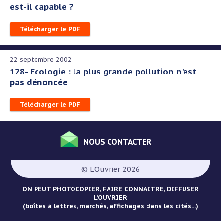
est-il capable ?
Télécharger le PDF
22 septembre 2002
128- Ecologie : la plus grande pollution n'est
pas dénoncée
Télécharger le PDF
NOUS CONTACTER
Menu
Pied
© L'Ouvrier 2026
de
page
ON PEUT PHOTOCOPIER, FAIRE CONNAITRE, DIFFUSER
L’OUVRIER
(boîtes à lettres, marchés, affichages dans les cités...)