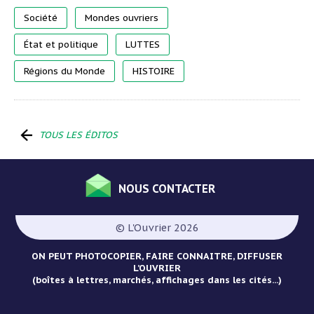
Société
Mondes ouvriers
État et politique
LUTTES
Régions du Monde
HISTOIRE
TOUS LES ÉDITOS
NOUS CONTACTER
Menu
Pied
© L'Ouvrier 2026
de
page
ON PEUT PHOTOCOPIER, FAIRE CONNAITRE, DIFFUSER
L’OUVRIER
(boîtes à lettres, marchés, affichages dans les cités...)