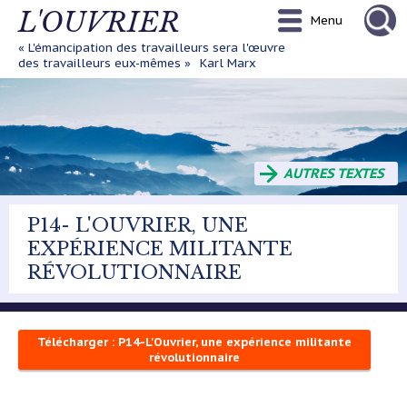
Aller
L'OUVRIER
Menu
au
contenu
« L'émancipation des travailleurs sera l'œuvre
principal
des travailleurs eux-mêmes »
Karl Marx
AUTRES TEXTES
P14- L'OUVRIER, UNE
EXPÉRIENCE MILITANTE
RÉVOLUTIONNAIRE
Télécharger : P14-L'Ouvrier, une expérience militante
révolutionnaire