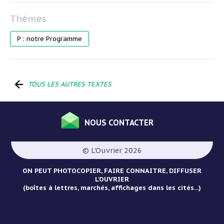
P : notre Programme
TOUS LES AUTRES TEXTES
NOUS CONTACTER
Menu
Pied
© L'Ouvrier 2026
de
page
ON PEUT PHOTOCOPIER, FAIRE CONNAITRE, DIFFUSER
L’OUVRIER
(boîtes à lettres, marchés, affichages dans les cités...)