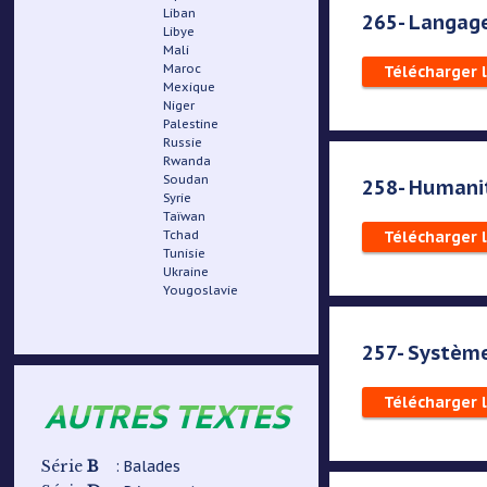
Liban
265- Langage
Libye
Mali
Maroc
Télécharger 
Mexique
Niger
Palestine
Russie
Rwanda
Soudan
258- Humanita
Syrie
Taïwan
Tchad
Télécharger 
Tunisie
Ukraine
Yougoslavie
257- Système
Télécharger 
AUTRES TEXTES
B
: Balades
Série