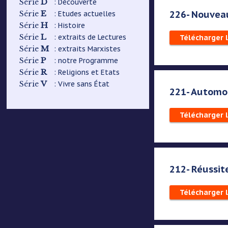
D
: Découverte
Série
226- Nouveau
E
: Etudes actuelles
Série
H
: Histoire
Série
L
: extraits de Lectures
Série
Télécharger 
M
: extraits Marxistes
Série
P
: notre Programme
Série
R
: Religions et Etats
Série
V
: Vivre sans État
Série
221- Automob
Télécharger 
212- Réussit
Télécharger 