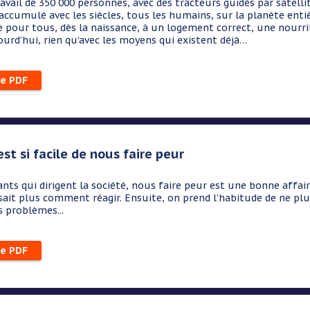
avail de 350 000 personnes, avec des tracteurs guidés par satellit
accumulé avec les siècles, tous les humains, sur la planète entièr
 pour tous, dès la naissance, à un logement correct, une nourrit
ourd’hui, rien qu’avec les moyens qui existent déjà…
le PDF
'est si facile de nous faire peur
sants qui dirigent la société, nous faire peur est une bonne affai
ait plus comment réagir. Ensuite, on prend l’habitude de ne plus 
 problèmes...
le PDF