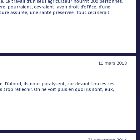
e. Le travail d’un seul agriculteur nourrit 200 personnes.
e, pourraient, devraient, avoir droit d’office, d’une
ure assurée, une santé préservée. Tout ceci serait
11 mars 2018
re. D’abord, ils nous paralysent, car devant toutes ces
trop réfléchir. On ne voit plus en quoi ils sont, eux,