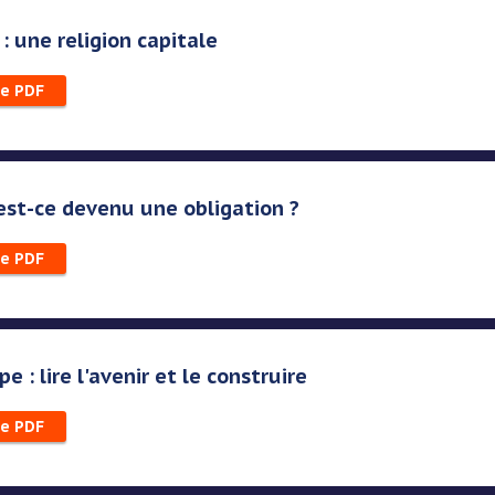
 : une religion capitale
le PDF
 est-ce devenu une obligation ?
le PDF
e : lire l'avenir et le construire
le PDF