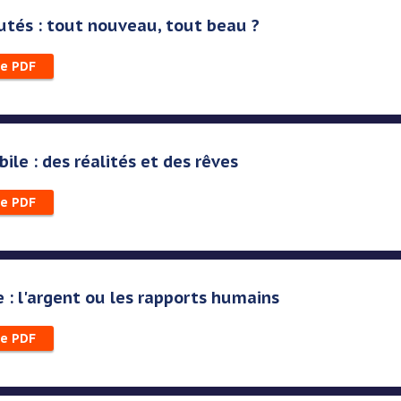
tés : tout nouveau, tout beau ?
le PDF
ile : des réalités et des rêves
le PDF
e : l'argent ou les rapports humains
le PDF