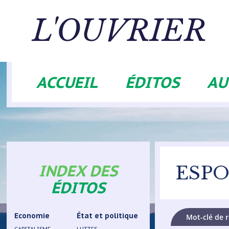
Aller
au
L'OUVRIER
contenu
principal
ACCUEIL
ÉDITOS
AU
Navigation
principale
INDEX DES
ESPO
ÉDITOS
Economie
État et politique