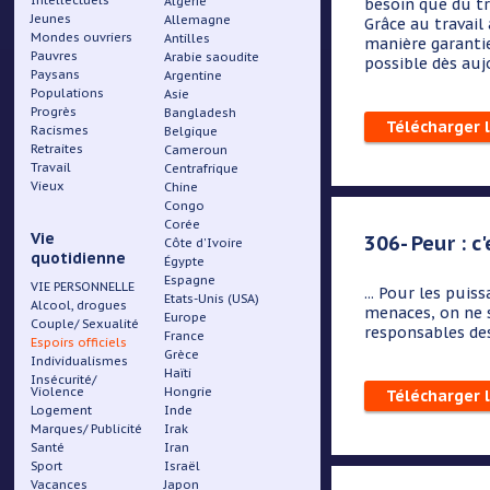
Intellectuels
Algérie
besoin que du tr
Jeunes
Allemagne
Grâce au travail 
Mondes ouvriers
Antilles
manière garantie
Pauvres
Arabie saoudite
possible dès auj
Paysans
Argentine
Populations
Asie
Progrès
Bangladesh
Télécharger 
Racismes
Belgique
Retraites
Cameroun
Travail
Centrafrique
Vieux
Chine
Congo
Corée
Vie
306- Peur : c
Côte d'Ivoire
quotidienne
Égypte
Espagne
VIE PERSONNELLE
... Pour les puis
Etats-Unis (USA)
Alcool, drogues
menaces, on ne s
Europe
Couple/ Sexualité
responsables des
France
Espoirs officiels
Grèce
Individualismes
Haïti
Insécurité/
Violence
Hongrie
Télécharger 
Logement
Inde
Marques/ Publicité
Irak
Santé
Iran
Sport
Israël
Vacances
Japon