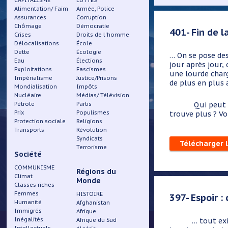
CAPITALISME
LUTTES
Alimentation/ Faim
Armée, Police
Assurances
Corruption
Chômage
Démocratie
401- Fin de l
Crises
Droits de l'homme
Délocalisations
École
Dette
Écologie
… On se pose des
Eau
Élections
jour après jour,
Exploitations
Fascismes
une lourde charg
Impérialisme
Justice/Prisons
de plus en plus
Mondialisation
Impôts
Nucléaire
Médias/ Télévision
Pétrole
Partis
Qui peut 
Prix
Populismes
trouve plus ? Vo
Protection sociale
Religions
Transports
Révolution
Syndicats
Télécharger 
Terrorisme
Société
COMMUNISME
Régions du
Climat
Monde
Classes riches
Femmes
HISTOIRE
397- Espoir :
Humanité
Afghanistan
Immigrés
Afrique
Inégalités
Afrique du Sud
… tout existe a