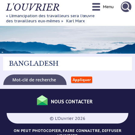
Aller
L'OUVRIER
Menu
au
contenu
« L'émancipation des travailleurs sera l'œuvre
principal
des travailleurs eux-mêmes »
Karl Marx
BANGLADESH
NOUS CONTACTER
Menu
Pied
© L'Ouvrier 2026
de
page
ON PEUT PHOTOCOPIER, FAIRE CONNAITRE, DIFFUSER