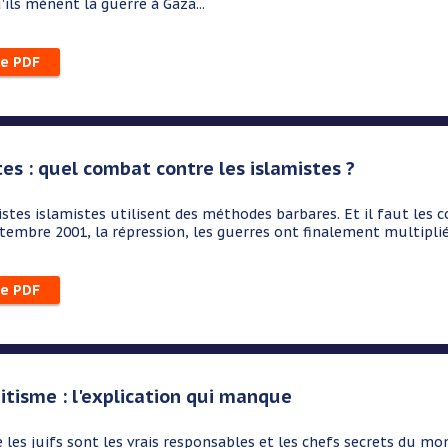
’ils mènent la guerre à Gaza...
le PDF
tes : quel combat contre les islamistes ?
ristes islamistes utilisent des méthodes barbares. Et il faut les
tembre 2001, la répression, les guerres ont finalement multipli
le PDF
itisme : l'explication qui manque
ue les juifs sont les vrais responsables et les chefs secrets du m