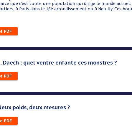
parce que c’est toute une population qui dirige le monde actuel. 
artiers, à Paris dans le 16è arrondissement ou à Neuilly. Ces b
le PDF
a, Daech : quel ventre enfante ces monstres ?
le PDF
 deux poids, deux mesures ?
le PDF