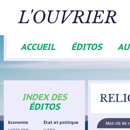
Aller
au
L'OUVRIER
contenu
principal
ACCUEIL
ÉDITOS
AU
Navigation
principale
INDEX DES
RELI
ÉDITOS
Economie
État et politique