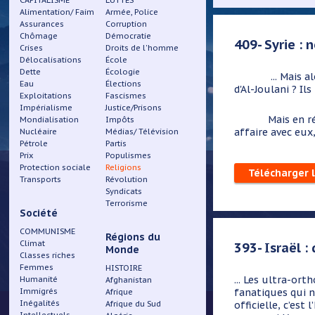
CAPITALISME
LUTTES
Alimentation/ Faim
Armée, Police
Assurances
Corruption
Chômage
Démocratie
409- Syrie : 
Crises
Droits de l'homme
Délocalisations
École
Dette
Écologie
... Mais alors, 
Eau
Élections
d'Al-Joulani ? Il
Exploitations
Fascismes
Impérialisme
Justice/Prisons
Mais en réalité,
Mondialisation
Impôts
affaire avec eux,
Nucléaire
Médias/ Télévision
Pétrole
Partis
Prix
Populismes
Protection sociale
Religions
Télécharger 
Transports
Révolution
Syndicats
Terrorisme
Société
COMMUNISME
Régions du
Climat
393- Israël :
Monde
Classes riches
Femmes
HISTOIRE
...
Les ultra-orth
Humanité
Afghanistan
Immigrés
fanatiques qui n
Afrique
Inégalités
Afrique du Sud
officielle, c’est