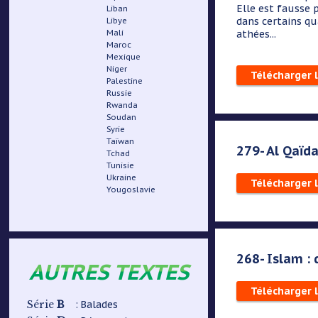
Elle est fausse 
Liban
dans certains qu
Libye
Mali
athées...
Maroc
Mexique
Niger
Télécharger 
Palestine
Russie
Rwanda
Soudan
Syrie
Taïwan
279- Al Qaïd
Tchad
Tunisie
Ukraine
Télécharger 
Yougoslavie
268- Islam :
AUTRES TEXTES
Télécharger 
B
: Balades
Série