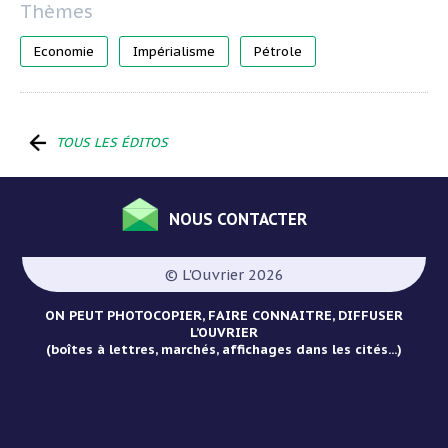
Economie
Impérialisme
Pétrole
TOUS LES ÉDITOS
NOUS CONTACTER
Menu
Pied
© L'Ouvrier 2026
de
page
ON PEUT PHOTOCOPIER, FAIRE CONNAITRE, DIFFUSER
L’OUVRIER
(boîtes à lettres, marchés, affichages dans les cités...)