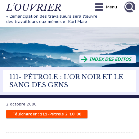
Aller
L'OUVRIER
Menu
au
contenu
« L'émancipation des travailleurs sera l'œuvre
principal
des travailleurs eux-mêmes »
Karl Marx
INDEX DES ÉDITOS
111- PÉTROLE : L'OR NOIR ET LE
SANG DES GENS
2 octobre 2000
Télécharger : 111-Pétrole 2_10_00