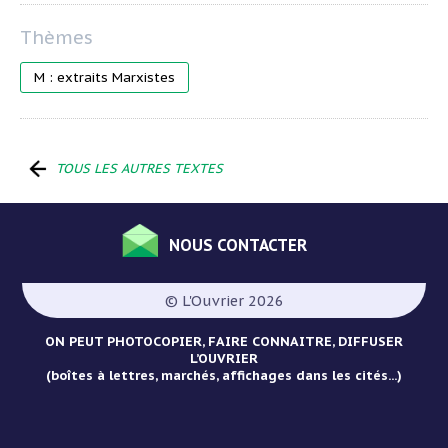
M : extraits Marxistes
TOUS LES AUTRES TEXTES
NOUS CONTACTER
Menu
Pied
© L'Ouvrier 2026
de
page
ON PEUT PHOTOCOPIER, FAIRE CONNAITRE, DIFFUSER
L’OUVRIER
(boîtes à lettres, marchés, affichages dans les cités...)